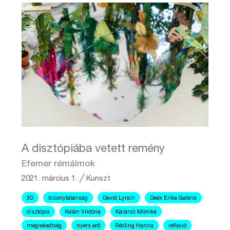
A disztópiába vetett remény
Efemer rémálmok
2021. március 1.
╱
Kunszt
3D
bizonytalanság
David Lynch
Deák Erika Galéria
disztópia
Kalán Viktória
Kárándi Mónika
megrekedtség
nyers erő
Rédling Hanna
reflexió