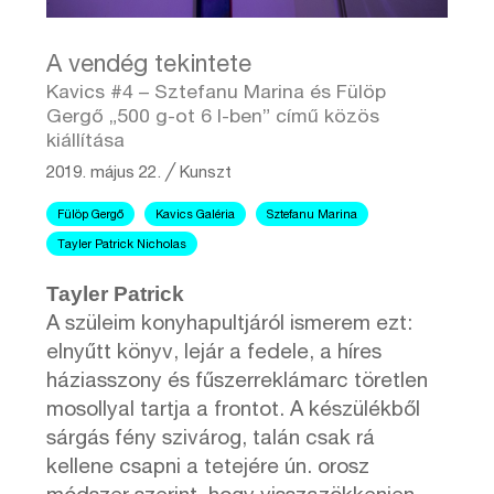
A vendég tekintete
Kavics #4 – Sztefanu Marina és Fülöp
Gergő „500 g-ot 6 l-ben” című közös
kiállítása
2019. május 22.
╱
Kunszt
Fülöp Gergő
Kavics Galéria
Sztefanu Marina
Tayler Patrick Nicholas
Tayler Patrick
A szüleim konyhapultjáról ismerem ezt:
elnyűtt könyv, lejár a fedele, a híres
háziasszony és fűszerreklámarc töretlen
mosollyal tartja a frontot. A készülékből
sárgás fény szivárog, talán csak rá
kellene csapni a tetejére ún. orosz