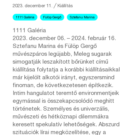
2023. december 11.
╱
Kiállítás
1111 Galéria
Fülöp Gergő
Sztefanu Marina
1111 Galéria
2023. december 06. – 2024. február 16.
Sztefanu Marina és Fülöp Gergő
művészpáros legújabb, Meleg sugarak
simogatják leszakított bőrünket című
kiállítása folytatja a korábbi kiállításaikkal
már kijelölt alkotói irányt, egyszersmind
finoman, de következetesen építkezik.
Intim hangulatot teremtő environmentjeik
egymással is összekapcsolódó meghitt
történetek. Személyes és univerzális,
művészeti és hétköznapi dilemmákra
keresett spekulatív lehetőségek. Abszurd
szituációk lírai megközelítése, egy a