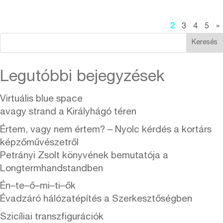
2
3
4
5
»
Keresés
Legutóbbi bejegyzések
Virtuális blue space
avagy strand a Királyhágó téren
Értem, vagy nem értem? – Nyolc kérdés a kortárs
képzőművészetről
Petrányi Zsolt könyvének bemutatója a
Longtermhandstandben
Én–te–ő–mi–ti–ők
Évadzáró hálózatépítés a Szerkesztőségben
Szicíliai transzfigurációk