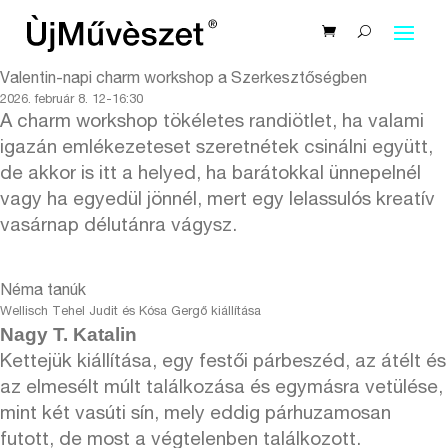
Valentin-napi charm workshop a Szerkesztőségben
2026. február 8. 12-16:30
A charm workshop tökéletes randiötlet, ha valami
igazán emlékezeteset szeretnétek csinálni együtt,
de akkor is itt a helyed, ha barátokkal ünnepelnél
vagy ha egyedül jönnél, mert egy lelassulós kreatív
vasárnap délutánra vágysz.
Néma tanúk
Wellisch Tehel Judit és Kósa Gergő kiállítása
Nagy T. Katalin
Kettejük kiállítása, egy festői párbeszéd, az átélt és
az elmesélt múlt találkozása és egymásra vetülése,
mint két vasúti sín, mely eddig párhuzamosan
futott, de most a végtelenben találkozott.