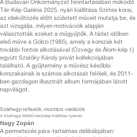
A Budavári Önkormányzat fenntartásában működő
Tér-Kép Galéria 2025. nyári kiállítása Szirtes korai,
az ideköltözés előtt született műveit mutatja be, és
azt vizsgálja, milyen motivációk alapján
választották ezeket a műgyűjtők. A tárlat időben
első műve a Göbzi (1985), amely a korszak két
további fontos alkotásával (Özvegy és Álom-kép I.)
együtt Szalóky Károly privát kollekciójában
található. A gyűjtemény a művész későbbi
korszakainak is számos alkotását felöleli, és 2011-
ben gazdagon illusztrált album formájában látott
napvilágot.
Szárhegyi reflexiók, montázs-variációk
A Szárhegyi MAMŰvésztelep kiállítása nyomán
Nagy Zopán
A permetezés pára-tartalmas délibábjában: