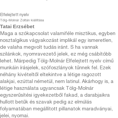
Elfelejtett nyelv
Tölg-Molnár Zoltán kiállítása
Tatai Erzsébet
Maga a szókapcsolat valamiféle misztikus, egyben
nosztalgikus vágyakozást implikál egy ismeretlen,
de valaha megvolt tudás iránt. S ha vannak
szilánkok, nyomravezető jelek, ez még csábítóbb
lehet. Márpedig Tölg-Molnár Elfelejtett nyelv című
munkáin írásjelek, szófoszlányok tűnnek fel. Ezek
néhány kivételtől eltekintve a létige ragozott
alakjai, ezúttal németül, nem latinul. Akárhogy is, a
létige használata ugyancsak Tölg-Molnár
egyszerűsítési igyekezetből fakad, a darabjaikra
hullott betűk és szavak pedig az elmúlás
folyamatában megállított pillanatok maradványai,
jelei, nyomai.