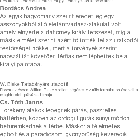
Restitúciós kérdések a múzeumi gyűjteményekkel kapcsolatban
Bordács Andrea
Az egyik hagyomány szerint eredetileg egy
asszonyokból álló elefántvadász-alakulat volt,
amely elnyerte a dahomey király tetszését, míg a
másik elmélet szerint azért töltötték fel az uralkodói
testőrséget nőkkel, mert a törvények szerint
napszálltát követően férfiak nem léphettek be a
királyi palotába.
W. Blake Tatabányára utazott!
Ebben az évben William Blake szellemiségének vizuális formába öntése volt a
meghirdetett pályázat témája.
Cs. Tóth János
Törékeny alakok lebegnek párás, pasztelles
háttérben, közben az ördögi figurák sunyi módon
betüremkednek a térbe. Máskor a félelmetes
égbolt és a paradicsomi gyönyörűség keveredik