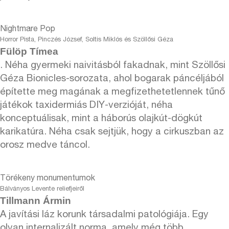
Nightmare Pop
Horror Pista, Pinczés József, Soltis Miklós és Szöllősi Géza
Fülöp Tímea
. Néha gyermeki naivitásból fakadnak, mint Szöllősi
Géza Bionicles-sorozata, ahol bogarak páncéljából
építette meg magának a megfizethetetlennek tűnő
játékok taxidermiás DIY-verzióját, néha
konceptuálisak, mint a háborús olajkút-dögkút
karikatúra. Néha csak sejtjük, hogy a cirkuszban az
orosz medve táncol.
Törékeny monumentumok
Bálványos Levente reliefjeiről
Tillmann Ármin
A javítási láz korunk társadalmi patológiája. Egy
olyan internalizált norma, amely még több