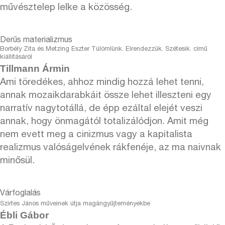
művésztelep lelke a közösség.
Derűs materializmus
Borbély Zita és Metzing Eszter Túlömlünk. Elrendezzük. Szétesik. című
kiállításáról
Tillmann Ármin
Ami töredékes, ahhoz mindig hozzá lehet tenni,
annak mozaikdarabkáit össze lehet illeszteni egy
narratív nagytotállá, de épp ezáltal elejét veszi
annak, hogy önmagától totalizálódjon. Amit még
nem evett meg a cinizmus vagy a kapitalista
realizmus valóságelvének rákfenéje, az ma naivnak
minősül.
Várfoglalás
Szirtes János műveinek útja magángyűjteményekbe
Ébli Gábor