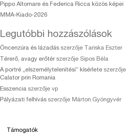
Pippo Altomare és Federica Ricca közös képei
MMA-Kiado-2026
Legutóbbi hozzászólások
Öncenzúra és lázadás
szerzője
Tariska Eszter
Térerő, avagy erőtér
szerzője
Sipos Bèla
A portré „elszemélytelenítési” kísérlete
szerzője
Calator prin Romania
Esszencia
szerzője
vp
Pályázati felhívás
szerzője
Márton Gyöngyvér
Támogatók