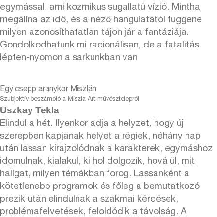
egymással, ami kozmikus sugallatú vízió. Mintha
megállna az idő, és a néző hangulatától függene
milyen azonosíthatatlan tájon jár a fantáziája.
Gondolkodhatunk mi racionálisan, de a fatalitás
lépten-nyomon a sarkunkban van.
Egy csepp aranykor Miszlán
Szubjektív beszámoló a Miszla Art művésztelepről
Uszkay Tekla
Elindul a hét. Ilyenkor adja a helyzet, hogy új
szerepben kapjanak helyet a régiek, néhány nap
után lassan kirajzolódnak a karakterek, egymáshoz
idomulnak, kialakul, ki hol dolgozik, hová ül, mit
hallgat, milyen témákban forog. Lassanként a
kötetlenebb programok és főleg a bemutatkozó
prezik után elindulnak a szakmai kérdések,
problémafelvetések, feloldódik a távolság. A