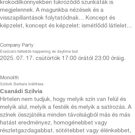
krokodilkönnyekben tükröződő szurikáták is
megjelennek. A magunkba nézések és a
visszapillantások folytatódnak… Koncept és
képzelet, koncept és képzelet: ismétlődő látlelet…
Company Party
Évadzáró falfestős happening és daytime buli
2025. 07. 17. csütörtök 17:00 órától 23:00 óráig.
Monolith
Szlávik Barbara kiállítása
Csanádi Szilvia
Hirtelen nem tudjuk, hogy melyik szín van felül és
melyik alul, melyik a festék és melyik a satírozás. A
színek összjátéka minden távolságból más és más
hatást eredményez, homogénebbet vagy
részletgazdagabbat, sötétebbet vagy élénkebbet,