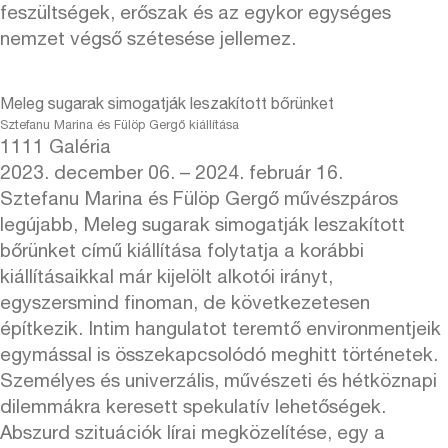
feszültségek, erőszak és az egykor egységes
nemzet végső szétesése jellemez.
Meleg sugarak simogatják leszakított bőrünket
Sztefanu Marina és Fülöp Gergő kiállítása
1111 Galéria
2023. december 06. – 2024. február 16.
Sztefanu Marina és Fülöp Gergő művészpáros
legújabb, Meleg sugarak simogatják leszakított
bőrünket című kiállítása folytatja a korábbi
kiállításaikkal már kijelölt alkotói irányt,
egyszersmind finoman, de következetesen
építkezik. Intim hangulatot teremtő environmentjeik
egymással is összekapcsolódó meghitt történetek.
Személyes és univerzális, művészeti és hétköznapi
dilemmákra keresett spekulatív lehetőségek.
Abszurd szituációk lírai megközelítése, egy a