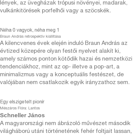
lények, az üvegházak trópusi növényei, madarak,
vulkánkitörések porfelhői vagy a szöcskék.
Néha 0 vagyok, néha meg 1
Braun András retrospektív kiállítása
A kilencvenes évek elején induló Braun András az
évtized közepére olyan festői nyelvet alakít ki,
amely számos ponton kötődik hazai és nemzetközi
tendenciákhoz, mint az op- illetve a pop-art, a
minimalizmus vagy a konceptuális festészet, de
valójában nem csatlakozik egyik irányzathoz sem.
Egy elszigetelt pionír
Mészáros Flóra: Lantos
Schneller János
A magyarországi nem ábrázoló művészet második
világháború utáni történetének fehér foltjait lassan,