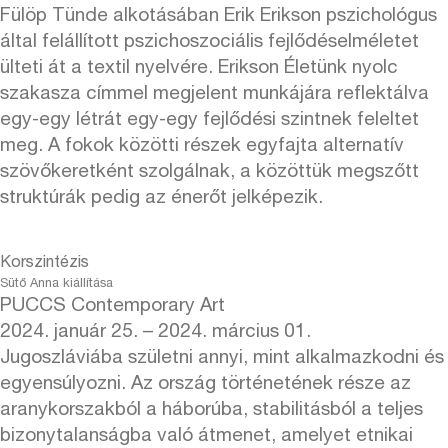
Fülöp Tünde alkotásában Erik Erikson pszichológus
által felállított pszichoszociális fejlődéselméletet
ülteti át a textil nyelvére. Erikson Életünk nyolc
szakasza címmel megjelent munkájára reflektálva
egy-egy létrát egy-egy fejlődési szintnek feleltet
meg. A fokok közötti részek egyfajta alternatív
szövőkeretként szolgálnak, a közöttük megszőtt
struktúrák pedig az énerőt jelképezik.
Korszintézis
Sütő Anna kiállítása
PUCCS Contemporary Art
2024. január 25. – 2024. március 01.
Jugoszláviába születni annyi, mint alkalmazkodni és
egyensúlyozni. Az ország történetének része az
aranykorszakból a háborúba, stabilitásból a teljes
bizonytalanságba való átmenet, amelyet etnikai