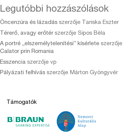
Legutóbbi hozzászólások
Öncenzúra és lázadás
szerzője
Tariska Eszter
Térerő, avagy erőtér
szerzője
Sipos Bèla
A portré „elszemélytelenítési” kísérlete
szerzője
Calator prin Romania
Esszencia
szerzője
vp
Pályázati felhívás
szerzője
Márton Gyöngyvér
Támogatók