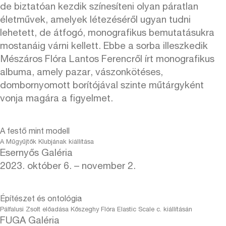
de biztatóan kezdik színesíteni olyan páratlan
életművek, amelyek létezéséről ugyan tudni
lehetett, de átfogó, monografikus bemutatásukra
mostanáig várni kellett. Ebbe a sorba illeszkedik
Mészáros Flóra Lantos Ferencről írt monografikus
albuma, amely pazar, vászonkötéses,
dombornyomott borítójával szinte műtárgyként
vonja magára a figyelmet.
A festő mint modell
A Műgyűjtők Klubjának kiállítása
Esernyős Galéria
2023. október 6. – november 2.
Építészet és ontológia
Pálfalusi Zsolt előadása Kőszeghy Flóra Elastic Scale c. kiállításán
FUGA Galéria