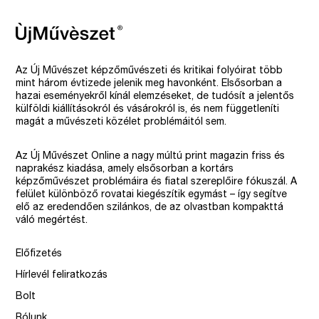
Az Új Művészet képzőművészeti és kritikai folyóirat több
mint három évtizede jelenik meg havonként. Elsősorban a
hazai eseményekről kínál elemzéseket, de tudósít a jelentős
külföldi kiállításokról és vásárokról is, és nem függetleníti
magát a művészeti közélet problémáitól sem.
Az Új Művészet Online a nagy múltú print magazin friss és
naprakész kiadása, amely elsősorban a kortárs
képzőművészet problémáira és fiatal szereplőire fókuszál. A
felület különböző rovatai kiegészítik egymást – így segítve
elő az eredendően szilánkos, de az olvastban kompakttá
váló megértést.
Előfizetés
Hírlevél feliratkozás
Bolt
Rólunk