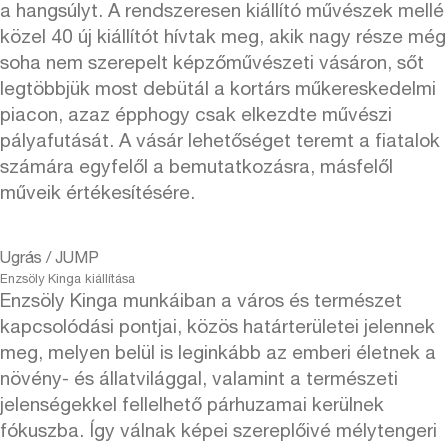
a hangsúlyt. A rendszeresen kiállító művészek mellé
közel 40 új kiállítót hívtak meg, akik nagy része még
soha nem szerepelt képzőművészeti vásáron, sőt
legtöbbjük most debütál a kortárs műkereskedelmi
piacon, azaz épphogy csak elkezdte művészi
pályafutását. A vásár lehetőséget teremt a fiatalok
számára egyfelől a bemutatkozásra, másfelől
műveik értékesítésére.
Ugrás / JUMP
Enzsöly Kinga kiállítása
Enzsöly Kinga munkáiban a város és természet
kapcsolódási pontjai, közös határterületei jelennek
meg, melyen belül is leginkább az emberi életnek a
növény- és állatvilággal, valamint a természeti
jelenségekkel fellelhető párhuzamai kerülnek
fókuszba. Így válnak képei szereplőivé mélytengeri