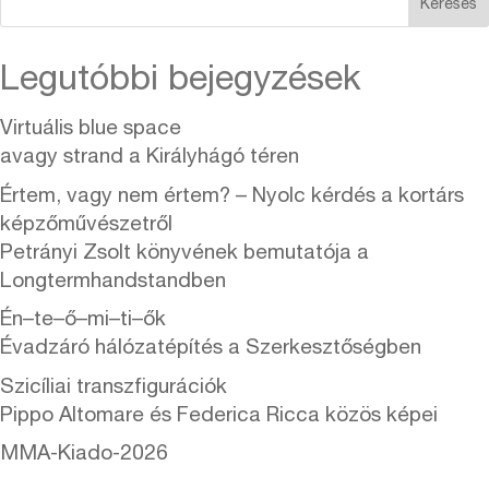
Keresés
Legutóbbi bejegyzések
Virtuális blue space
avagy strand a Királyhágó téren
Értem, vagy nem értem? – Nyolc kérdés a kortárs
képzőművészetről
Petrányi Zsolt könyvének bemutatója a
Longtermhandstandben
Én–te–ő–mi–ti–ők
Évadzáró hálózatépítés a Szerkesztőségben
Szicíliai transzfigurációk
Pippo Altomare és Federica Ricca közös képei
MMA-Kiado-2026