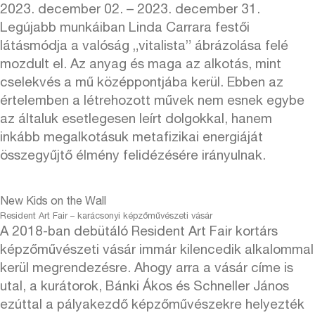
2023. december 02. – 2023. december 31.
Legújabb munkáiban Linda Carrara festői
látásmódja a valóság „vitalista” ábrázolása felé
mozdult el. Az anyag és maga az alkotás, mint
cselekvés a mű középpontjába kerül. Ebben az
értelemben a létrehozott művek nem esnek egybe
az általuk esetlegesen leírt dolgokkal, hanem
inkább megalkotásuk metafizikai energiáját
összegyűjtő élmény felidézésére irányulnak.
New Kids on the Wall
Resident Art Fair – karácsonyi képzőművészeti vásár
A 2018-ban debütáló Resident Art Fair kortárs
képzőművészeti vásár immár kilencedik alkalommal
kerül megrendezésre. Ahogy arra a vásár címe is
utal, a kurátorok, Bánki Ákos és Schneller János
ezúttal a pályakezdő képzőművészekre helyezték