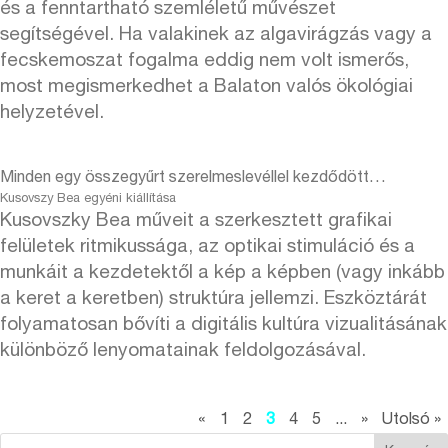
és a fenntartható szemléletű művészet
segítségével. Ha valakinek az algavirágzás vagy a
fecskemoszat fogalma eddig nem volt ismerős,
most megismerkedhet a Balaton valós ökológiai
helyzetével.
Minden egy összegyűrt szerelmeslevéllel kezdődött…
Kusovszy Bea egyéni kiállítása
Kusovszky Bea műveit a szerkesztett grafikai
felületek ritmikussága, az optikai stimuláció és a
munkáit a kezdetektől a kép a képben (vagy inkább
a keret a keretben) struktúra jellemzi. Eszköztárát
folyamatosan bővíti a digitális kultúra vizualitásának
különböző lenyomatainak feldolgozásával.
«
1
2
3
4
5
...
»
Utolsó »