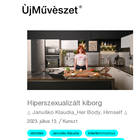
Hiperszexualizált kiborg
⍙ Januško Klaudia_Her Body, Himself ⍙
2023. július 13.
╱
Kunszt
identitás
Januško Klaudia
kiberfeminizmus