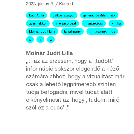
2023. június 8.
╱
Kunszt
Bagi Attila
csíkos szatyor
generációs dilemmák
gyermekkor
interjúsorozat
interpretáció
kritika
Molnár Judit Lilla
tanulmány
thirtysomethings
x
y
z
Molnár Judit Lilla
„…az az érzésem, hogy a „tudott”
információ sokszor elegendő a néző
számára ahhoz, hogy a vizualitást már
csak a lehető legprimerebb szinten
tudja befogadni, mivel tudat alatt
elkényelmesít az, hogy „tudom, miről
szól ez a cucc”.”