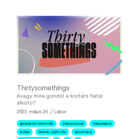
Thirtysomethings
Avagy mire gondol a kortárs fiatal
alkotó?
2023. május 26.
╱
Labor
generációs dilemmák
interjúsorozat
interpretáció
kritika
Molnár Judit Lilla
tanulmány