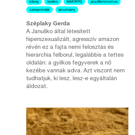
kiborg
kortárs
MMORPG
posztfeminizmus
szerepminták
tanulmány
Széplaky Gerda
A Januško által létesített
hiperszexualizált, agresszív amazon
révén ez a fajta nemi felosztás és
hierarchia felborul, legalábbis a tettes
oldalán: a gyilkos fegyverek a nő
kezébe vannak adva. Azt viszont nem
tudhatjuk, ki lesz, lesz-e egyáltalán
áldozat.