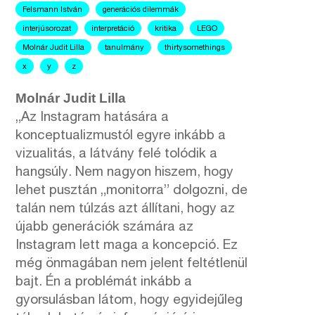
Felsmann István
generációs dilemmák
interjúsorozat
interpretáció
kritika
LEGO
Molnár Judit Lilla
tanulmány
thirtysomethings
x
y
z
Molnár Judit Lilla
„Az Instagram hatására a
konceptualizmustól egyre inkább a
vizualitás, a látvány felé tolódik a
hangsúly. Nem nagyon hiszem, hogy
lehet pusztán „monitorra” dolgozni, de
talán nem túlzás azt állítani, hogy az
újabb generációk számára az
Instagram lett maga a koncepció. Ez
még önmagában nem jelent feltétlenül
bajt. Én a problémát inkább a
gyorsulásban látom, hogy egyidejűleg