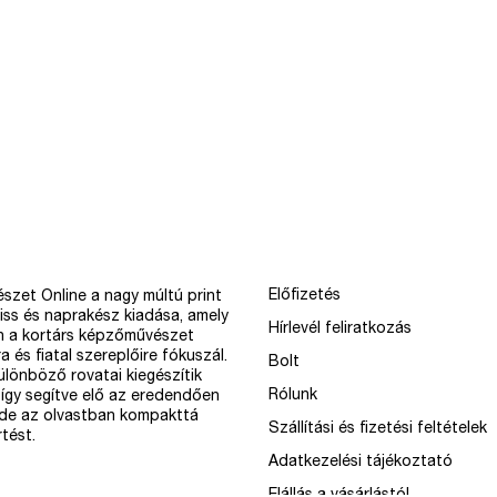
Előfizetés
szet Online a nagy múltú print
iss és naprakész kiadása, amely
Hírlevél feliratkozás
n a kortárs képzőművészet
a és fiatal szereplőire fókuszál.
Bolt
különböző rovatai kiegészítik
Rólunk
így segítve elő az eredendően
 de az olvastban kompakttá
Szállítási és fizetési feltételek
tést.
Adatkezelési tájékoztató
Elállás a vásárlástól