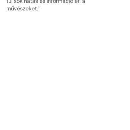
túl sok hatás és információ éri a
művészeket.”