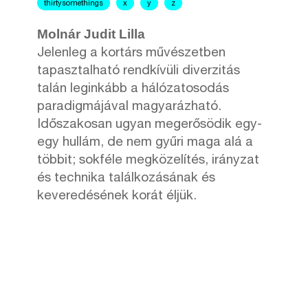
thirtysomethings
x
y
z
Molnár Judit Lilla
Jelenleg a kortárs művészetben
tapasztalható rendkívüli diverzitás
talán leginkább a hálózatosodás
paradigmájával magyarázható.
Időszakosan ugyan megerősödik egy-
egy hullám, de nem gyűri maga alá a
többit; sokféle megközelítés, irányzat
és technika találkozásának és
keveredésének korát éljük.