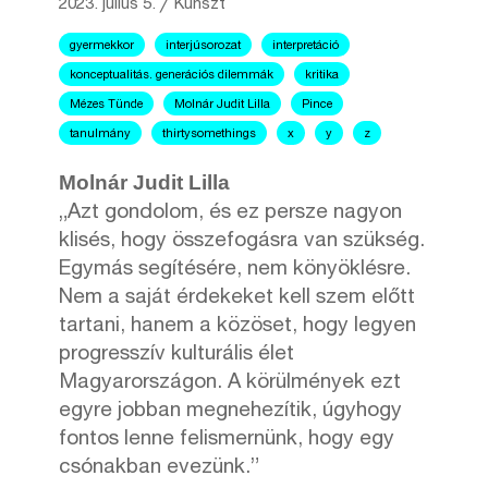
2023. július 5.
╱
Kunszt
gyermekkor
interjúsorozat
interpretáció
konceptualitás. generációs dilemmák
kritika
Mézes Tünde
Molnár Judit Lilla
Pince
tanulmány
thirtysomethings
x
y
z
Molnár Judit Lilla
„Azt gondolom, és ez persze nagyon
klisés, hogy összefogásra van szükség.
Egymás segítésére, nem könyöklésre.
Nem a saját érdekeket kell szem előtt
tartani, hanem a közöset, hogy legyen
progresszív kulturális élet
Magyarországon. A körülmények ezt
egyre jobban megnehezítik, úgyhogy
fontos lenne felismernünk, hogy egy
csónakban evezünk.”