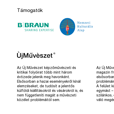
Támogatók
Az Új Művészet képzőművészeti és
Az Új Művé
kritikai folyóirat több mint három
magazin fr
évtizede jelenik meg havonként.
elsősorba
Elsősorban a hazai eseményekről kínál
problémáir
elemzéseket, de tudósít a jelentős
A felület 
külföldi kiállításokról és vásárokról is, és
egymást – 
nem függetleníti magát a művészeti
szilánkos,
közélet problémáitól sem.
váló megér