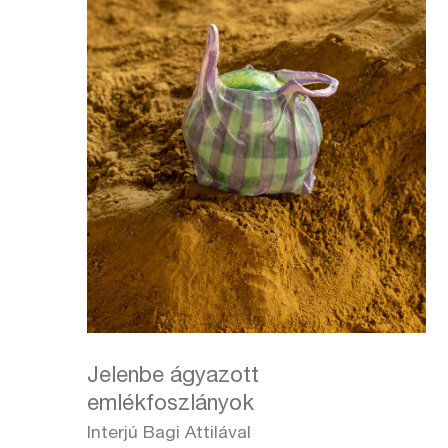
Jelenbe ágyazott
emlékfoszlányok
Interjú Bagi Attilával