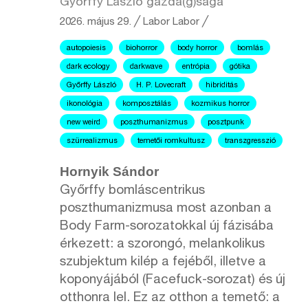
Győrffy László gazda(g)sága
2026. május 29.
╱
Labor
Labor ╱
autopoiesis
biohorror
body horror
bomlás
dark ecology
darkwave
entrópia
gótika
Győrffy László
H. P. Lovecraft
hibriditás
ikonológia
komposztálás
kozmikus horror
new weird
poszthumanizmus
posztpunk
szürrealizmus
temetői romkultusz
transzgresszió
Hornyik Sándor
Győrffy bomláscentrikus
poszthumanizmusa most azonban a
Body Farm-sorozatokkal új fázisába
érkezett: a szorongó, melankolikus
szubjektum kilép a fejéből, illetve a
koponyájából (Facefuck-sorozat) és új
otthonra lel. Ez az otthon a temető: a