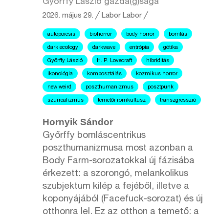
Győrffy László gazda(g)sága
2026. május 29.
╱
Labor
Labor ╱
autopoiesis
biohorror
body horror
bomlás
dark ecology
darkwave
entrópia
gótika
Győrffy László
H. P. Lovecraft
hibriditás
ikonológia
komposztálás
kozmikus horror
new weird
poszthumanizmus
posztpunk
szürrealizmus
temetői romkultusz
transzgresszió
Hornyik Sándor
Győrffy bomláscentrikus
poszthumanizmusa most azonban a
Body Farm-sorozatokkal új fázisába
érkezett: a szorongó, melankolikus
szubjektum kilép a fejéből, illetve a
koponyájából (Facefuck-sorozat) és új
otthonra lel. Ez az otthon a temető: a