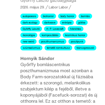
Győrffy László gazda(g)sága
2026. május 29.
╱
Labor
Labor ╱
autopoiesis
biohorror
body horror
bomlás
dark ecology
darkwave
entrópia
gótika
Győrffy László
H. P. Lovecraft
hibriditás
ikonológia
komposztálás
kozmikus horror
new weird
poszthumanizmus
posztpunk
szürrealizmus
temetői romkultusz
transzgresszió
Hornyik Sándor
Győrffy bomláscentrikus
poszthumanizmusa most azonban a
Body Farm-sorozatokkal új fázisába
érkezett: a szorongó, melankolikus
szubjektum kilép a fejéből, illetve a
koponyájából (Facefuck-sorozat) és új
otthonra lel. Ez az otthon a temető: a