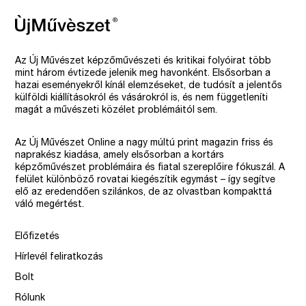
Az Új Művészet képzőművészeti és kritikai folyóirat több
mint három évtizede jelenik meg havonként. Elsősorban a
hazai eseményekről kínál elemzéseket, de tudósít a jelentős
külföldi kiállításokról és vásárokról is, és nem függetleníti
magát a művészeti közélet problémáitól sem.
Az Új Művészet Online a nagy múltú print magazin friss és
naprakész kiadása, amely elsősorban a kortárs
képzőművészet problémáira és fiatal szereplőire fókuszál. A
felület különböző rovatai kiegészítik egymást – így segítve
elő az eredendően szilánkos, de az olvastban kompakttá
váló megértést.
Előfizetés
Hírlevél feliratkozás
Bolt
Rólunk