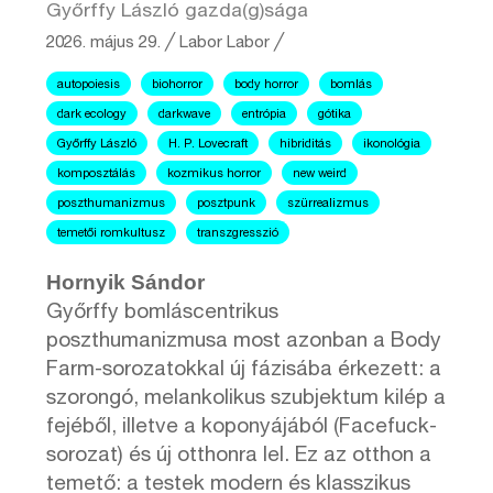
Győrffy László gazda(g)sága
2026. május 29.
╱
Labor
Labor ╱
autopoiesis
biohorror
body horror
bomlás
dark ecology
darkwave
entrópia
gótika
Győrffy László
H. P. Lovecraft
hibriditás
ikonológia
komposztálás
kozmikus horror
new weird
poszthumanizmus
posztpunk
szürrealizmus
temetői romkultusz
transzgresszió
Hornyik Sándor
Győrffy bomláscentrikus
poszthumanizmusa most azonban a Body
Farm-sorozatokkal új fázisába érkezett: a
szorongó, melankolikus szubjektum kilép a
fejéből, illetve a koponyájából (Facefuck-
sorozat) és új otthonra lel. Ez az otthon a
temető: a testek modern és klasszikus