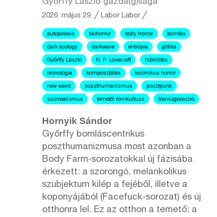
Győrffy László gazda(g)sága
2026. május 29.
╱
Labor
Labor ╱
autopoiesis
biohorror
body horror
bomlás
dark ecology
darkwave
entrópia
gótika
Győrffy László
H. P. Lovecraft
hibriditás
ikonológia
komposztálás
kozmikus horror
new weird
poszthumanizmus
posztpunk
szürrealizmus
temetői romkultusz
transzgresszió
Hornyik Sándor
Győrffy bomláscentrikus
poszthumanizmusa most azonban a
Body Farm-sorozatokkal új fázisába
érkezett: a szorongó, melankolikus
szubjektum kilép a fejéből, illetve a
koponyájából (Facefuck-sorozat) és új
otthonra lel. Ez az otthon a temető: a