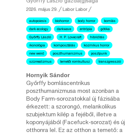
Győrffy László gazda(g)sága
2026. május 29.
╱
Labor
Labor ╱
autopoiesis
biohorror
body horror
bomlás
dark ecology
darkwave
entrópia
gótika
Győrffy László
H. P. Lovecraft
hibriditás
ikonológia
komposztálás
kozmikus horror
new weird
poszthumanizmus
posztpunk
szürrealizmus
temetői romkultusz
transzgresszió
Hornyik Sándor
Győrffy bomláscentrikus
poszthumanizmusa most azonban a
Body Farm-sorozatokkal új fázisába
érkezett: a szorongó, melankolikus
szubjektum kilép a fejéből, illetve a
koponyájából (Facefuck-sorozat) és új
otthonra lel. Ez az otthon a temető: a