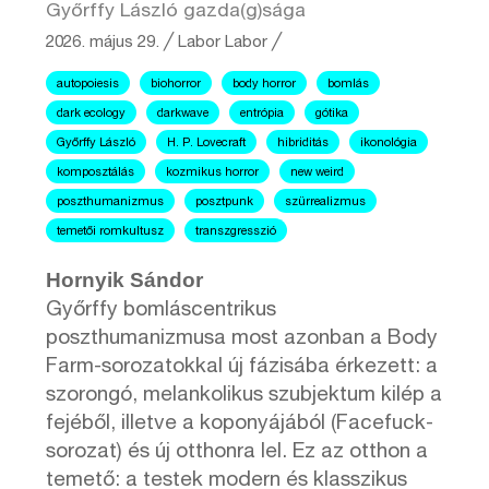
Győrffy László gazda(g)sága
2026. május 29.
╱
Labor
Labor ╱
autopoiesis
biohorror
body horror
bomlás
dark ecology
darkwave
entrópia
gótika
Győrffy László
H. P. Lovecraft
hibriditás
ikonológia
komposztálás
kozmikus horror
new weird
poszthumanizmus
posztpunk
szürrealizmus
temetői romkultusz
transzgresszió
Hornyik Sándor
Győrffy bomláscentrikus
poszthumanizmusa most azonban a Body
Farm-sorozatokkal új fázisába érkezett: a
szorongó, melankolikus szubjektum kilép a
fejéből, illetve a koponyájából (Facefuck-
sorozat) és új otthonra lel. Ez az otthon a
temető: a testek modern és klasszikus