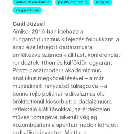
politikai dekonstrukció
poszthumanizmus
retrográd
szuggesztivitás
Gaál József
Amikor 2016-ban idehaza a
hungarofuturizmus kifejezés felbukkant, a
száz éve létrejött dadaizmusra
emlékezve számos kiállítást, konferenciát
rendeztek itthon és külföldön egyaránt.
Poszt-posztmodern akadémizmus
analitikus megközelítésével – a már
muzealizált irányzatot túlragozva – a
benne rejlő politikai radikalizmus éle
örökítetlenül kicsorbult: a dadaizmusra
reflektáló kiállításokkal, az érdektelen
művek tömegével sikerült végleg
közömbösíteni a spontán módon létrejött
radikális irányzatot. Mintha a