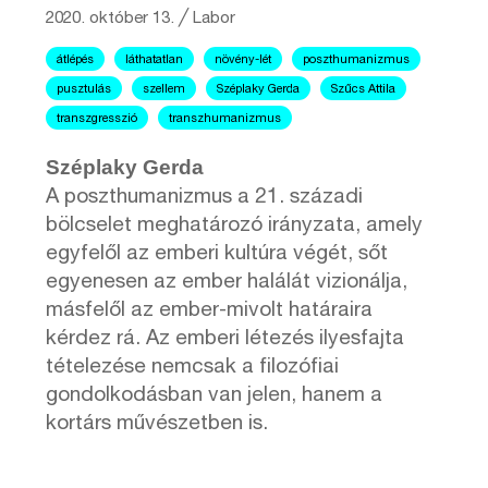
2020. október 13.
╱
Labor
átlépés
láthatatlan
növény-lét
poszthumanizmus
pusztulás
szellem
Széplaky Gerda
Szűcs Attila
transzgresszió
transzhumanizmus
Széplaky Gerda
A poszthumanizmus a 21. századi
bölcselet meghatározó irányzata, amely
egyfelől az emberi kultúra végét, sőt
egyenesen az ember halálát vizionálja,
másfelől az ember-mivolt határaira
kérdez rá. Az emberi létezés ilyesfajta
tételezése nemcsak a filozófiai
gondolkodásban van jelen, hanem a
kortárs művészetben is.