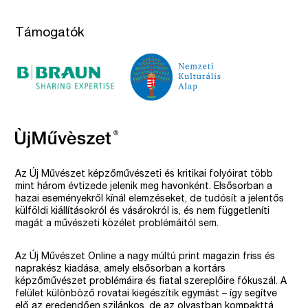
Támogatók
Az Új Művészet képzőművészeti és kritikai folyóirat több
mint három évtizede jelenik meg havonként. Elsősorban a
hazai eseményekről kínál elemzéseket, de tudósít a jelentős
külföldi kiállításokról és vásárokról is, és nem függetleníti
magát a művészeti közélet problémáitól sem.
Az Új Művészet Online a nagy múltú print magazin friss és
naprakész kiadása, amely elsősorban a kortárs
képzőművészet problémáira és fiatal szereplőire fókuszál. A
felület különböző rovatai kiegészítik egymást – így segítve
elő az eredendően szilánkos, de az olvastban kompakttá