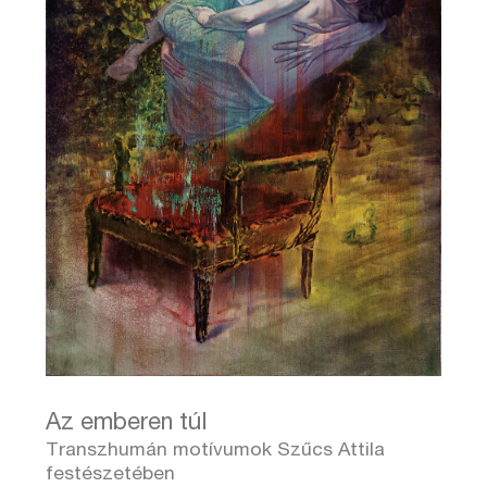
Az emberen túl
Transzhumán motívumok Szűcs Attila
festészetében