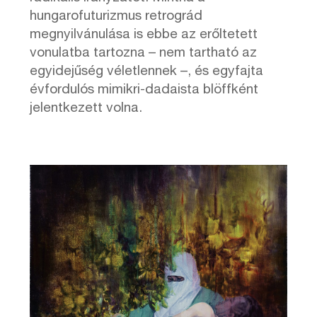
hungarofuturizmus retrográd
megnyilvánulása is ebbe az erőltetett
vonulatba tartozna – nem tartható az
egyidejűség véletlennek –, és egyfajta
évfordulós mimikri-dadaista blöffként
jelentkezett volna.