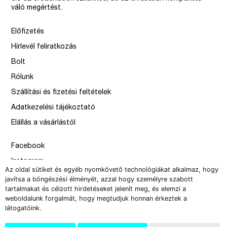
váló megértést.
Előfizetés
Hírlevél feliratkozás
Bolt
Rólunk
Szállítási és fizetési feltételek
Adatkezelési tájékoztató
Elállás a vásárlástól
Facebook
Instagram
Az oldal sütiket és egyéb nyomkövető technológiákat alkalmaz, hogy
Issue
javítsa a böngészési élményét, azzal hogy személyre szabott
tartalmakat és célzott hirdetéseket jelenít meg, és elemzi a
–
weboldalunk forgalmát, hogy megtudjuk honnan érkeztek a
design by Solymosi Mór, Sirbik Attila
látogatóink.
webbyzolka