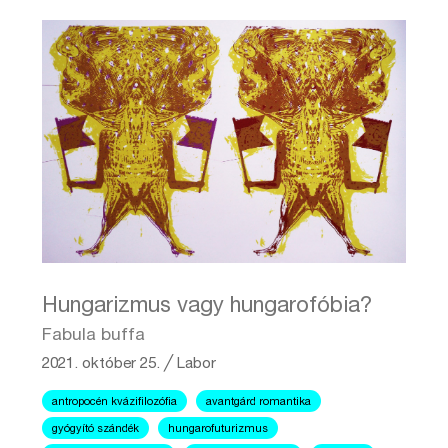
Hungarizmus vagy hungarofóbia?
Fabula buffa
2021. október 25.
╱
Labor
antropocén kvázifilozófia
avantgárd romantika
gyógyító szándék
hungarofuturizmus