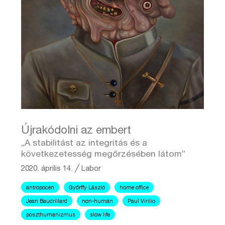
Újrakódolni az embert
„A stabilitást az integritás és a
következetesség megőrzésében látom”
2020. április 14.
╱
Labor
antropocén
Győrffy László
home office
Jean Baudrillard
non-humán
Paul Virilio
poszthumanizmus
slow life