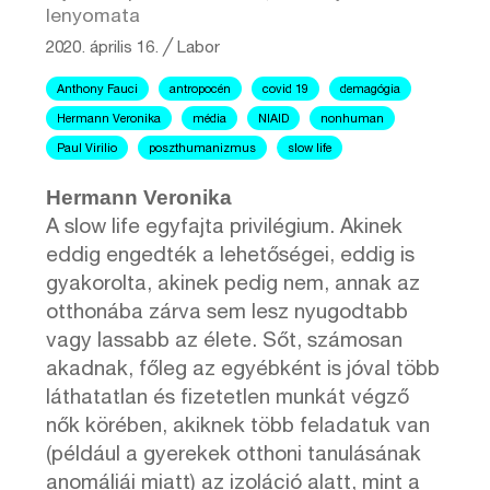
lenyomata
2020. április 16.
╱
Labor
Anthony Fauci
antropocén
covid 19
demagógia
Hermann Veronika
média
NIAID
nonhuman
Paul Virilio
poszthumanizmus
slow life
Hermann Veronika
A slow life egyfajta privilégium. Akinek
eddig engedték a lehetőségei, eddig is
gyakorolta, akinek pedig nem, annak az
otthonába zárva sem lesz nyugodtabb
vagy lassabb az élete. Sőt, számosan
akadnak, főleg az egyébként is jóval több
láthatatlan és fizetetlen munkát végző
nők körében, akiknek több feladatuk van
(például a gyerekek otthoni tanulásának
anomáliái miatt) az izoláció alatt, mint a