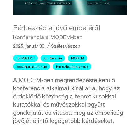
Párbeszéd a jövő emberéről
Konferencia a MODEM-ben
2025. január 30.
╱
Szélesvászon
HUMAN 2.0
konferencia
MODEM
poszthumanizmus
transzhumanizmus
A MODEM-ben megrendezésre kerülő
konferencia alkalmat kínál arra, hogy az
érdeklődő közönség a teoretikusokkal,
kutatókkal és művészekkel együtt
gondolja át és vitassa meg az emberiség
jövőjét érintő legégetőbb kérdéseket.