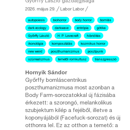
Győrffy László gazda(g)sága
2026. május 29.
╱
Labor
Labor ╱
autopoiesis
biohorror
body horror
bomlás
dark ecology
darkwave
entrópia
gótika
Győrffy László
H. P. Lovecraft
hibriditás
ikonológia
komposztálás
kozmikus horror
new weird
poszthumanizmus
posztpunk
szürrealizmus
temetői romkultusz
transzgresszió
Hornyik Sándor
Győrffy bomláscentrikus
poszthumanizmusa most azonban a
Body Farm-sorozatokkal új fázisába
érkezett: a szorongó, melankolikus
szubjektum kilép a fejéből, illetve a
koponyájából (Facefuck-sorozat) és új
otthonra lel. Ez az otthon a temető: a