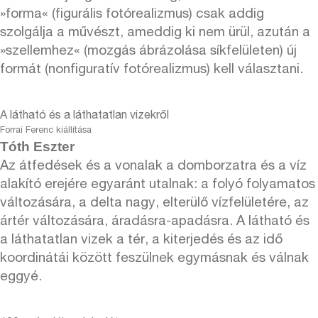
»forma« (figurális fotórealizmus) csak addig
szolgálja a művészt, ameddig ki nem ürül, azután a
»szellemhez« (mozgás ábrázolása síkfelületen) új
formát (nonfiguratív fotórealizmus) kell választani.
A látható és a láthatatlan vizekről
Forrai Ferenc kiállítása
Tóth Eszter
Az átfedések és a vonalak a domborzatra és a víz
alakító erejére egyaránt utalnak: a folyó folyamatos
változására, a delta nagy, elterülő vízfelületére, az
ártér változására, áradásra-apadásra. A látható és
a láthatatlan vizek a tér, a kiterjedés és az idő
koordinátái között feszülnek egymásnak és válnak
eggyé.