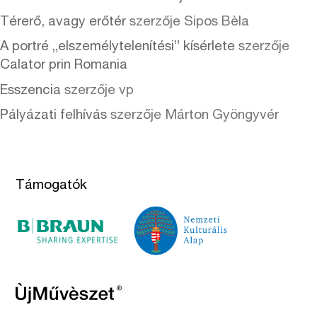
Térerő, avagy erőtér
szerzője
Sipos Bèla
A portré „elszemélytelenítési” kísérlete
szerzője
Calator prin Romania
Esszencia
szerzője
vp
Pályázati felhívás
szerzője
Márton Gyöngyvér
Támogatók