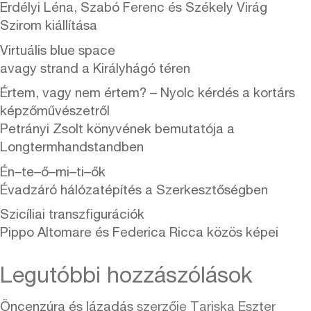
Erdélyi Léna, Szabó Ferenc és Székely Virág
Szirom kiállítása
Virtuális blue space
avagy strand a Királyhágó téren
Értem, vagy nem értem? – Nyolc kérdés a kortárs
képzőművészetről
Petrányi Zsolt könyvének bemutatója a
Longtermhandstandben
Én–te–ő–mi–ti–ők
Évadzáró hálózatépítés a Szerkesztőségben
Szicíliai transzfigurációk
Pippo Altomare és Federica Ricca közös képei
Legutóbbi hozzászólások
Öncenzúra és lázadás
szerzője
Tariska Eszter