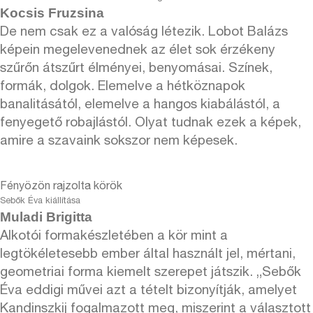
Kocsis Fruzsina
De nem csak ez a valóság létezik. Lobot Balázs
képein megelevenednek az élet sok érzékeny
szűrőn átszűrt élményei, benyomásai. Színek,
formák, dolgok. Elemelve a hétköznapok
banalitásától, elemelve a hangos kiabálástól, a
fenyegető robajlástól. Olyat tudnak ezek a képek,
amire a szavaink sokszor nem képesek.
Fényözön rajzolta körök
Sebők Éva kiállítása
Muladi Brigitta
Alkotói formakészletében a kör mint a
legtökéletesebb ember által használt jel, mértani,
geometriai forma kiemelt szerepet játszik. „Sebők
Éva eddigi művei azt a tételt bizonyítják, amelyet
Kandinszkij fogalmazott meg, miszerint a választott