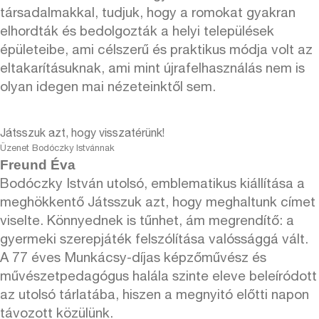
társadalmakkal, tudjuk, hogy a romokat gyakran
elhordták és bedolgozták a helyi települések
épületeibe, ami célszerű és praktikus módja volt az
eltakarításuknak, ami mint újrafelhasználás nem is
olyan idegen mai nézeteinktől sem.
Játsszuk azt, hogy visszatérünk!
Üzenet Bodóczky Istvánnak
Freund Éva
Bodóczky István utolsó, emblematikus kiállítása a
meghökkentő Játsszuk azt, hogy meghaltunk címet
viselte. Könnyednek is tűnhet, ám megrendítő: a
gyermeki szerepjáték felszólítása valóssággá vált.
A 77 éves Munkácsy-díjas képzőművész és
művészetpedagógus halála szinte eleve beleíródott
az utolsó tárlatába, hiszen a megnyitó előtti napon
távozott közülünk.