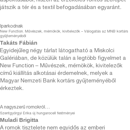
aspektusából, hiszen az érzékelés fontos szerepet
játszik a tér és a textil befogadásában egyaránt.
Iparkodnak
New Function. Művészek, mérnökök, kivitelezők – Válogatás az MNB kortárs
gyűjteményéből
Takáts Fábián
Egyidejűleg négy tárlat látogatható a Miskolci
Galériában, de közülük talán a legtöbb figyelmet a
New Function – Művészek, mérnökök, kivitelezők
című kiállítás alkotásai érdemelnek, melyek a
Magyar Nemzeti Bank kortárs gyűjteményéből
érkeztek.
A nagyszerű romokról…
Szentgyörgyi Erika új hungarocell festményei
Muladi Brigitta
A romok tisztelete nem egyidős az emberi