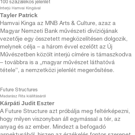
100 százalékos jelenlét
Interjú Hamvai Kingával
Tayler Patrick
Hamvai Kinga az MNB Arts & Culture, azaz a
Magyar Nemzeti Bank művészeti divíziójának
vezetője egy összetett megközelítésen dolgozik,
melynek célja – a három évvel ezelőtt az Új
Művészetben közölt interjú címére is támaszkodva
– továbbra is a „magyar művészet láthatóvá
tétele”, a nemzetközi jelenlét megerősítése.
Future Structures
Madarász Rita kiállításáról
Kárpáti Judit Eszter
A Future Structure azt próbálja meg feltérképezni,
hogy milyen viszonyban áll egymással a tér, az
anyag és az ember. Mindezt a befogadó