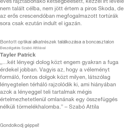
éves rajztáborlakó kétségbeesett, kézzel írt levele
nem talált célba, nem jött értem a piros Skoda, de
az erős crescendóban megfogalmazott tortúrák
sora csak ezután indult el igazán.
Bontott optikai alkatrészek találkozása a boncasztalon
Beszélgetés Szabó Attilával
Tayler Patrick
„…két lényegi dolog közt engem gyakran a fuga
érdekel jobban. Vagyis az, hogy a véleményt
formáló, fontos dolgok közt milyen, látszólag
lényegtelen térháló rajzolódik ki, ami hiányában
azok a lényeggel teli tartalmak mégis
értelmezhetetlenül omlanának egy összefüggés
nélküli törmelékhalomba.” – Szabó Attila
Gondolkodj géppel!