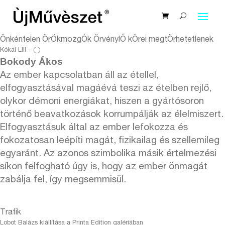
Önkéntelen ÖrÖkmozgÓk ÖrvénylŐ kÖrei megtÖrhetetlenek
Kókai Lili – ◯
Bokody Ákos
Az ember kapcsolatban áll az étellel,
elfogyasztásával magáévá teszi az ételben rejlő,
olykor démoni energiákat, hiszen a gyártósoron
történő beavatkozások korrumpálják az élelmiszert.
Elfogyasztásuk által az ember lefokozza és
fokozatosan leépíti magát, fizikailag és szellemileg
egyaránt. Az azonos szimbolika másik értelmezési
síkon felfogható úgy is, hogy az ember önmagát
zabálja fel, így megsemmisül.
Trafik
Lobot Balázs kiállítása a Printa Edition galériában