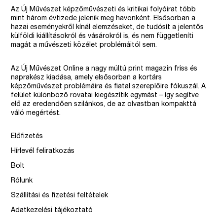
Az Új Művészet képzőművészeti és kritikai folyóirat több
mint három évtizede jelenik meg havonként. Elsősorban a
hazai eseményekről kínál elemzéseket, de tudósít a jelentős
külföldi kiállításokról és vásárokról is, és nem függetleníti
magát a művészeti közélet problémáitól sem.
Az Új Művészet Online a nagy múltú print magazin friss és
naprakész kiadása, amely elsősorban a kortárs
képzőművészet problémáira és fiatal szereplőire fókuszál. A
felület különböző rovatai kiegészítik egymást – így segítve
elő az eredendően szilánkos, de az olvastban kompakttá
váló megértést.
Előfizetés
Hírlevél feliratkozás
Bolt
Rólunk
Szállítási és fizetési feltételek
Adatkezelési tájékoztató