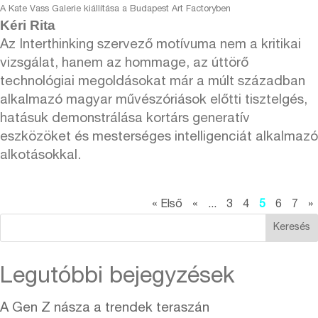
A Kate Vass Galerie kiállítása a Budapest Art Factoryben
Kéri Rita
Az Interthinking szervező motívuma nem a kritikai
vizsgálat, hanem az hommage, az úttörő
technológiai megoldásokat már a múlt században
alkalmazó magyar művészóriások előtti tisztelgés,
hatásuk demonstrálása kortárs generatív
eszközöket és mesterséges intelligenciát alkalmazó
alkotásokkal.
« Első
«
...
3
4
5
6
7
»
Keresés
Legutóbbi bejegyzések
A Gen Z násza a trendek teraszán