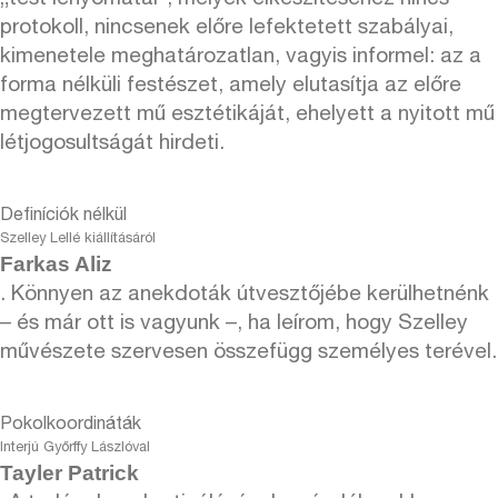
protokoll, nincsenek előre lefektetett szabályai,
kimenetele meghatározatlan, vagyis informel: az a
forma nélküli festészet, amely elutasítja az előre
megtervezett mű esztétikáját, ehelyett a nyitott mű
létjogosultságát hirdeti.
Definíciók nélkül
Szelley Lellé kiállításáról
Farkas Aliz
. Könnyen az anekdoták útvesztőjébe kerülhetnénk
– és már ott is vagyunk –, ha leírom, hogy Szelley
művészete szervesen összefügg személyes terével.
Pokolkoordináták
Interjú Győrffy Lászlóval
Tayler Patrick