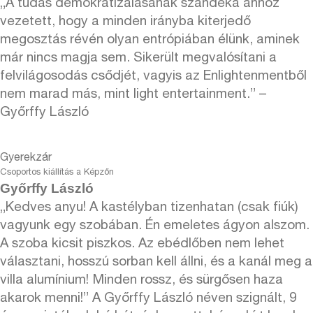
„A tudás demokratizálásának szándéka ahhoz
vezetett, hogy a minden irányba kiterjedő
megosztás révén olyan entrópiában élünk, aminek
már nincs magja sem. Sikerült megvalósítani a
felvilágosodás csődjét, vagyis az Enlightenmentből
nem marad más, mint light entertainment.” –
Győrffy László
Gyerekzár
Csoportos kiállítás a Képzőn
Győrffy László
„Kedves anyu! A kastélyban tizenhatan (csak fiúk)
vagyunk egy szobában. Én emeletes ágyon alszom.
A szoba kicsit piszkos. Az ebédlőben nem lehet
választani, hosszú sorban kell állni, és a kanál meg a
villa alumínium! Minden rossz, és sürgősen haza
akarok menni!” A Győrffy László néven szignált, 9