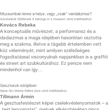
Múzeumban lenne a helye, vagy „csak” vandalizmus?
Gondolatok 0036mark It belongs in a museum című kiállításához
Kovács Rebeka
A konceptuális művészet, a performansz és a
dadaizmus a maga idejében hasonlóan osztotta
meg a szakma, illetve a tágabb értelemben vett
köz véleményét, mint amilyen szélsőséges
fogadtatással viszonyulnak napjainkban is a graffiti
és street art szubkultúrához. Ez persze nem
mindenhol van így…
Gesztusok sűrűjében
Sipos Aliz Menta Define Aura című kiállításához
Tillmann Ármin
A gesztusfestészet képei cselekvéslenyomatok – a
„test lenyomatai”, melyek elkészítéséhez nincs